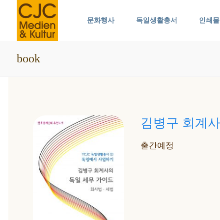
콘
문화행사
독일생활총서
인쇄물
텐
츠
로
book
바
로
가
기
김병구 회계사
출간예정