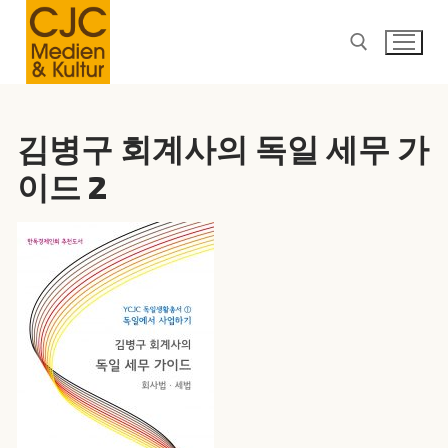
콘
텐
츠
로
검색 :
바
김병구 회계사의 독일 세무 가
로
이드 2
가
기