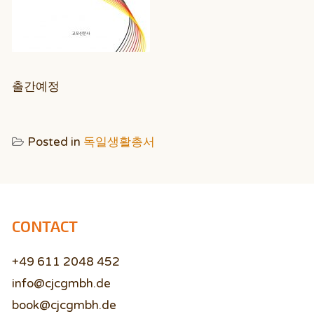
출간예정
Posted in
독일생활총서
CONTACT
+49 611 2048 452
info@cjcgmbh.de
book@cjcgmbh.de